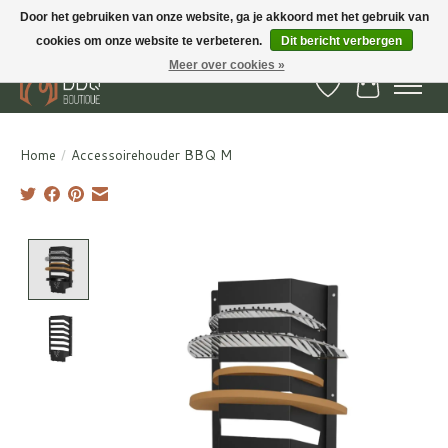
Door het gebruiken van onze website, ga je akkoord met het gebruik van
cookies om onze website te verbeteren.
Dit bericht verbergen
BBQ Boutique - Gratis verzenden en afhalen in Hedel en Kesteren
Meer over cookies »
Verlanglijst
Winkelwa
Home
/
Accessoirehouder BBQ M
Product image slideshow Items