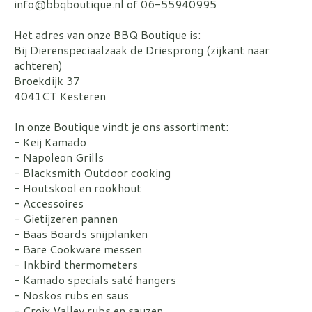
info@bbqboutique.nl
of 06-55940995
Het adres van onze BBQ Boutique is:
Bij Dierenspeciaalzaak de Driesprong (zijkant naar
achteren)
Broekdijk 37
4041CT Kesteren
In onze Boutique vindt je ons assortiment:
- Keij Kamado
- Napoleon Grills
- Blacksmith Outdoor cooking
- Houtskool en rookhout
- Accessoires
- Gietijzeren pannen
- Baas Boards snijplanken
- Bare Cookware messen
- Inkbird thermometers
- Kamado specials saté hangers
- Noskos rubs en saus
- Croix Valley rubs en sauzen