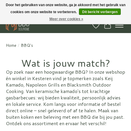
Door het gebruiken van onze website, ga je akkoord met het gebruik van
cookies om onze website te verbeteren.
Dit bericht verbergen
BBQ Boutique - Gratis verzenden en afhalen in Hedel en Kesteren
Meer over cookies »
Verlanglijst
Winkelwa
Home
/
BBQ's
Wat is jouw match?
Op zoek naar een hoogwaardige BBQ? In onze webshop
én winkel in Kesteren vind je topmerken zoals Keij
Kamado, Napoleon Grills en Blacksmith Outdoor
Cooking. Van keramische kamado's tot krachtige
gasbarbecues: wij bieden kwaliteit, persoonlijk advies
en lokale service. Kom langs voor informatie of bestel
direct online – snel geleverd of af te halen. Maak van
buiten koken een beleving met een BBQ die bij jou past.
Ontdek ons assortiment en ervaar het verschil!