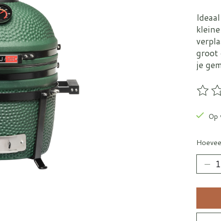
Ideaa
klein
verpl
groot
je ge
De be
Op 
Hoevee