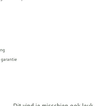
ing
 garantie
Dit vind je misschien ook leuk