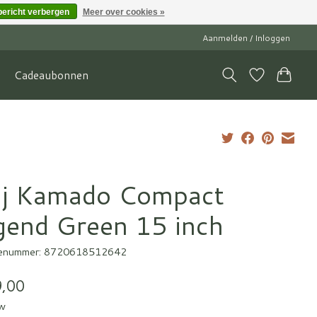
bericht verbergen
Meer over cookies »
Aanmelden / Inloggen
Cadeaubonnen
ij Kamado Compact
gend Green 15 inch
enummer: 8720618512642
,00
tw