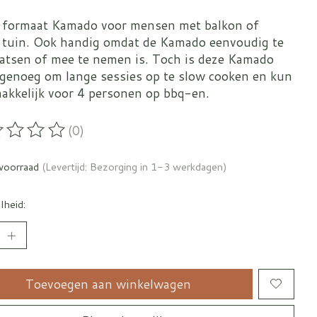
l formaat Kamado voor mensen met balkon of
e tuin. Ook handig omdat de Kamado eenvoudig te
aatsen of mee te nemen is. Toch is deze Kamado
 genoeg om lange sessies op te slow cooken en kun
makkelijk voor 4 personen op bbq-en.
(0)
oordeling van dit product is
0
van de 5
voorraad
(Levertijd: Bezorging in 1-3 werkdagen)
lheid:
Toevoegen aan winkelwagen