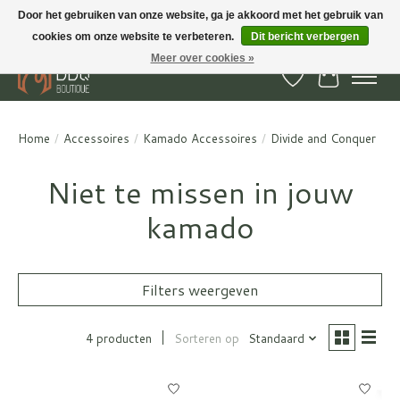
Door het gebruiken van onze website, ga je akkoord met het gebruik van
cookies om onze website te verbeteren.
Dit bericht verbergen
BBQ Boutique - Gratis verzenden en afhalen in Hedel en Kesteren
Meer over cookies »
Verlanglijst
Winkelwa
Home
/
Accessoires
/
Kamado Accessoires
/
Divide and Conquer
Niet te missen in jouw
kamado
Filters weergeven
4 producten
Sorteren op
Standaard