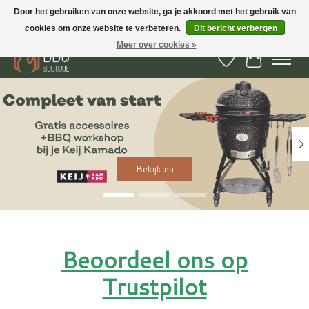
Door het gebruiken van onze website, ga je akkoord met het gebruik van
cookies om onze website te verbeteren.
Dit bericht verbergen
BBQ Boutique - Gratis verzenden en afhalen in Hedel en Kesteren
Meer over cookies »
Verlanglijst
Winkelwa
Hero slideshow items
Bekijk nu
Beoordeel ons op
Trustpilot