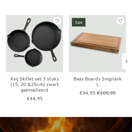
Items van productcarrousel
Sale
Keij Skillet set 3 stuks
Baas Boards Snijplank
(15, 20 &25cm) zwart
L
geëmailleerd
€94,95
€105,95
€44,95