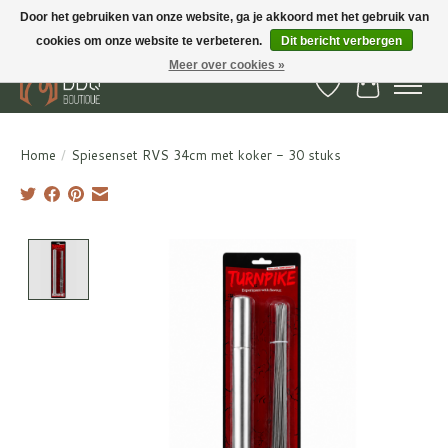
Door het gebruiken van onze website, ga je akkoord met het gebruik van
cookies om onze website te verbeteren.
Dit bericht verbergen
BBQ Boutique - Gratis verzenden en afhalen in Hedel en Kesteren
Meer over cookies »
Verlanglijst
Winkelwa
Home
/
Spiesenset RVS 34cm met koker - 30 stuks
Product image slideshow Items