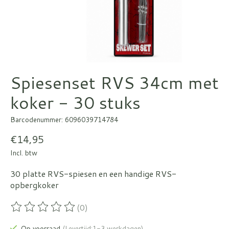
Spiesenset RVS 34cm met
koker - 30 stuks
Barcodenummer: 6096039714784
€14,95
Incl. btw
30 platte RVS-spiesen en een handige RVS-
opbergkoker
(0)
De beoordeling van dit product is
0
van de 5
Op voorraad
(Levertijd:1-3 werkdagen)