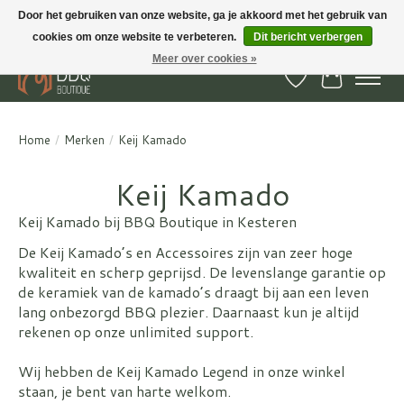
Door het gebruiken van onze website, ga je akkoord met het gebruik van
cookies om onze website te verbeteren.
Dit bericht verbergen
BBQ Boutique - Gratis verzenden en afhalen in Hedel en Kesteren
Meer over cookies »
Verlanglijst
Winkelwa
Home
/
Merken
/
Keij Kamado
Keij Kamado
Keij Kamado bij BBQ Boutique in Kesteren
De Keij Kamado’s en Accessoires zijn van zeer hoge
kwaliteit en scherp geprijsd. De levenslange garantie op
de keramiek van de kamado’s draagt bij aan een leven
lang onbezorgd BBQ plezier. Daarnaast kun je altijd
rekenen op onze unlimited support.
Wij hebben de Keij Kamado Legend in onze winkel
staan, je bent van harte welkom.