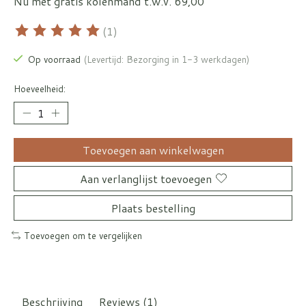
Nu met gratis kolenmand t.w.v. 69,00
(1)
De beoordeling van dit product is
5
van de 5
Op voorraad
(Levertijd: Bezorging in 1-3 werkdagen)
Hoeveelheid:
Toevoegen aan winkelwagen
Aan verlanglijst toevoegen
Plaats bestelling
Toevoegen om te vergelijken
Beschrijving
Reviews (1)