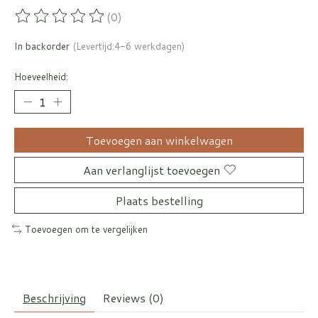
(0)
De beoordeling van dit product is
0
van de 5
In backorder
(Levertijd:4-6 werkdagen)
Hoeveelheid:
Toevoegen aan winkelwagen
Aan verlanglijst toevoegen
Plaats bestelling
Toevoegen om te vergelijken
Beschrijving
Reviews (0)