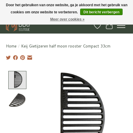
Door het gebruiken van onze website, ga je akkoord met het gebruik van
cookies om onze website te verbeteren.
Dit bericht verbergen
BBQ Boutique - Gratis verzenden en afhalen in Hedel en Kesteren
Meer over cookies »
Verlanglijst
Winkelwa
Home
/
Keij Gietijzeren half moon rooster Compact 33cm
Product image slideshow Items