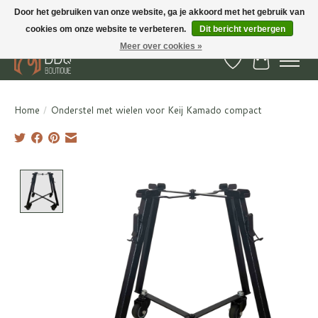
Door het gebruiken van onze website, ga je akkoord met het gebruik van
cookies om onze website te verbeteren.
Dit bericht verbergen
BBQ Boutique - Gratis verzenden en afhalen in Hedel en Kesteren
Meer over cookies »
Verlanglijst
Winkelwa
Home
/
Onderstel met wielen voor Keij Kamado compact
Product image slideshow Items