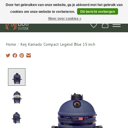
Door het gebruiken van onze website, ga je akkoord met het gebruik van
cookies om onze website te verbeteren.
Dit bericht verbergen
BBQ Boutique - Gratis verzenden en afhalen in Hedel en Kesteren
Meer over cookies »
Verlanglijst
Winkelwa
Home
/
Keij Kamado Compact Legend Blue 15 inch
Product image slideshow Items