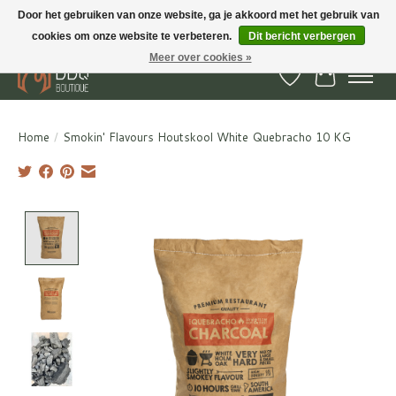
Door het gebruiken van onze website, ga je akkoord met het gebruik van
cookies om onze website te verbeteren.
Dit bericht verbergen
BBQ Boutique - Gratis verzenden en afhalen in Hedel en Kesteren
Meer over cookies »
Verlanglijst
Winkelwa
Home
/
Smokin' Flavours Houtskool White Quebracho 10 KG
Product image slideshow Items