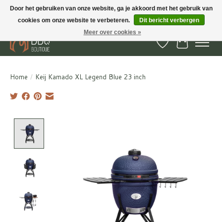
Door het gebruiken van onze website, ga je akkoord met het gebruik van
cookies om onze website te verbeteren.
Dit bericht verbergen
BBQ Boutique - Gratis verzenden en afhalen in Hedel en Kesteren
Meer over cookies »
Verlanglijst
Winkelwa
Home
/
Keij Kamado XL Legend Blue 23 inch
Product image slideshow Items