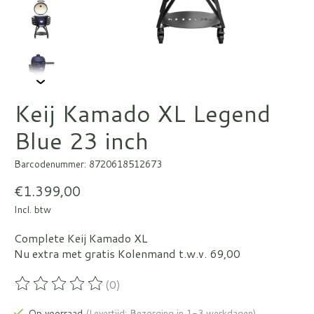
Keij Kamado XL Legend
Blue 23 inch
Barcodenummer: 8720618512673
€1.399,00
Incl. btw
Complete Keij Kamado XL
Nu extra met gratis Kolenmand t.w.v. 69,00
(0)
De beoordeling van dit product is
0
van de 5
Op voorraad
(Levertijd: Bezorging in 1-3 werkdagen)