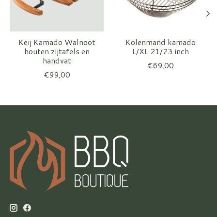
Keij Kamado Walnoot
Kolenmand kamado
houten zijtafels en
L/XL 21/23 inch
handvat
€69,00
€99,00