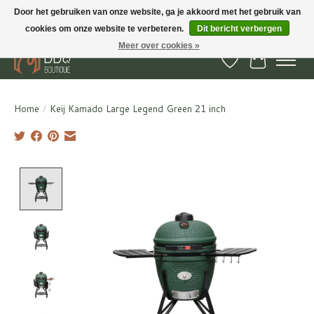
Door het gebruiken van onze website, ga je akkoord met het gebruik van
cookies om onze website te verbeteren.
Dit bericht verbergen
BBQ Boutique - Gratis verzenden en afhalen in Hedel en Kesteren
Meer over cookies »
Verlanglijst
Winkelwa
Home
/
Keij Kamado Large Legend Green 21 inch
Product image slideshow Items