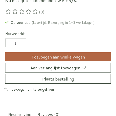
Nu met gratis kolenmand t.w.v. 69,00
(0)
De beoordeling van dit product is
0
van de 5
Op voorraad
(Levertijd: Bezorging in 1-3 werkdagen)
Hoeveelheid:
Toevoegen aan winkelwagen
Aan verlanglijst toevoegen
Plaats bestelling
Toevoegen om te vergelijken
Beschrijving
Reviews (0)