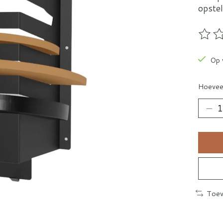
opstel
De be
Op 
Hoevee
Toev