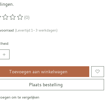
lingen.
(0)
oordeling van dit product is
0
van de 5
voorraad
(Levertijd:1-3 werkdagen)
lheid:
Toevoegen aan winkelwagen
Plaats bestelling
oegen om te vergelijken