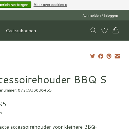
bericht verbergen
Meer over cookies »
Aanmelden / Inloggen
Cadeaubonnen
cessoirehouder BBQ S
enummer: 8720938636455
95
tw
cte accessoirehouder voor kleinere BBQ-