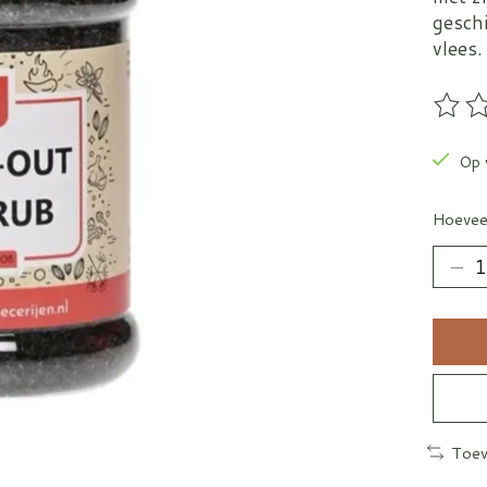
gesch
vlees.
De be
Op 
Hoevee
Toev