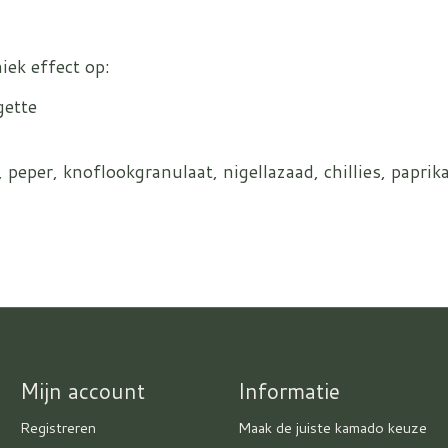
ek effect op:
gette
 peper, knoflookgranulaat, nigellazaad, chillies, paprik
Mijn account
Informatie
Registreren
Maak de juiste kamado keuze