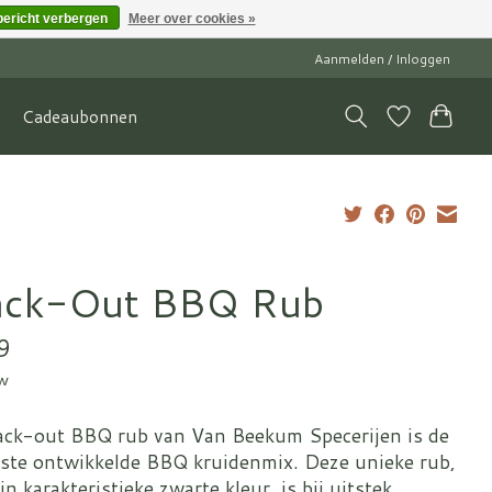
bericht verbergen
Meer over cookies »
Aanmelden / Inloggen
Cadeaubonnen
ack-Out BBQ Rub
9
tw
ack-out BBQ rub van Van Beekum Specerijen is de
ste ontwikkelde BBQ kruidenmix. Deze unieke rub,
jn karakteristieke zwarte kleur, is bij uitstek