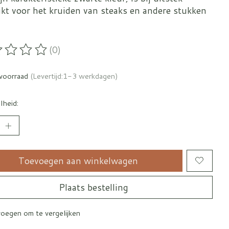
ikt voor het kruiden van steaks en andere stukken
(0)
oordeling van dit product is
0
van de 5
voorraad
(Levertijd:1-3 werkdagen)
lheid:
Toevoegen aan winkelwagen
Plaats bestelling
oegen om te vergelijken