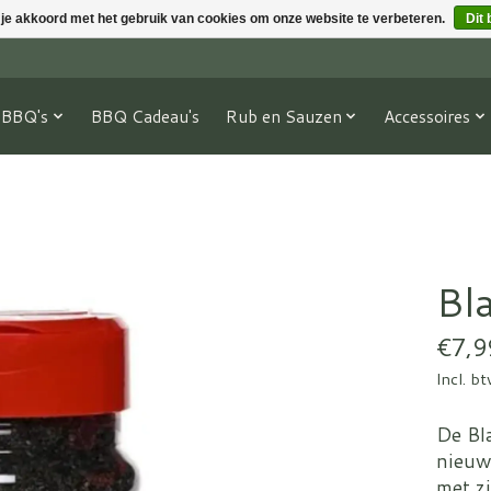
 je akkoord met het gebruik van cookies om onze website te verbeteren.
Dit 
BBQ's
BBQ Cadeau's
Rub en Sauzen
Accessoires
Bl
€7,9
Incl. b
De Bl
nieuw
met zi