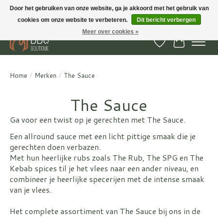
Door het gebruiken van onze website, ga je akkoord met het gebruik van
cookies om onze website te verbeteren.
Dit bericht verbergen
BBQ Boutique - Gratis verzenden en afhalen in Hedel en Kesteren
Meer over cookies »
Verlanglijst
Winkelwa
Home
/
Merken
/
The Sauce
The Sauce
Ga voor een twist op je gerechten met The Sauce.
Een allround sauce met een licht pittige smaak die je
gerechten doen verbazen.
Met hun heerlijke rubs zoals The Rub, The SPG en The
Kebab spices til je het vlees naar een ander niveau, en
combineer je heerlijke specerijen met de intense smaak
van je vlees.
Het complete assortiment van The Sauce bij ons in de