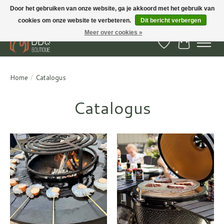
Door het gebruiken van onze website, ga je akkoord met het gebruik van
cookies om onze website te verbeteren.
Dit bericht verbergen
BBQ Boutique - Gratis verzenden en afhalen in Hedel en Kesteren
Meer over cookies »
Verlanglijst
Winkelwa
Home
/
Catalogus
Catalogus