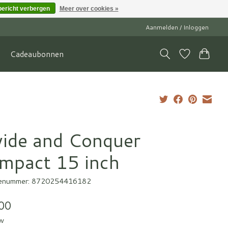
bericht verbergen
Meer over cookies »
Aanmelden / Inloggen
Cadeaubonnen
vide and Conquer
mpact 15 inch
enummer: 8720254416182
00
tw