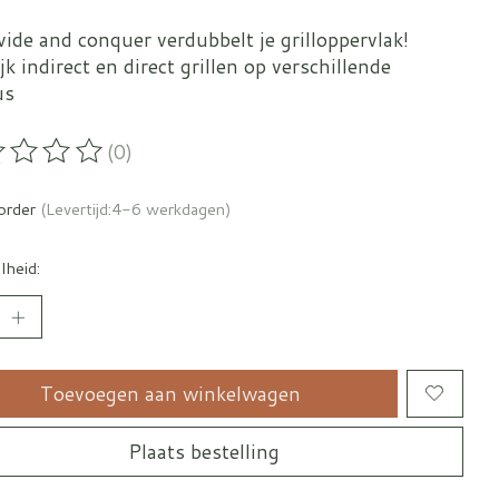
ide and conquer verdubbelt je grilloppervlak!
jk indirect en direct grillen op verschillende
us
(0)
oordeling van dit product is
0
van de 5
korder
(Levertijd:4-6 werkdagen)
lheid:
Toevoegen aan winkelwagen
Plaats bestelling