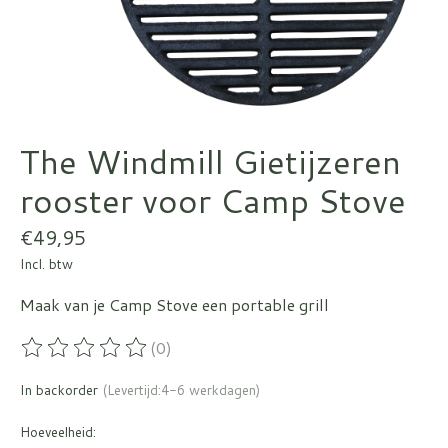
The Windmill Gietijzeren
rooster voor Camp Stove
€49,95
Incl. btw
Maak van je Camp Stove een portable grill
(0)
De beoordeling van dit product is
0
van de 5
In backorder
(Levertijd:4-6 werkdagen)
Hoeveelheid: