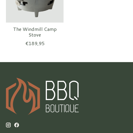
The Windmill Camp
Stove
€189,95