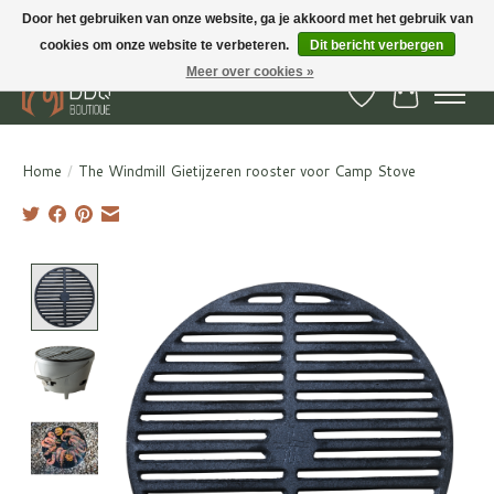
Door het gebruiken van onze website, ga je akkoord met het gebruik van
cookies om onze website te verbeteren.
Dit bericht verbergen
BBQ Boutique - Gratis verzenden en afhalen in Hedel en Kesteren
Meer over cookies »
Verlanglijst
Winkelwa
Home
/
The Windmill Gietijzeren rooster voor Camp Stove
Product image slideshow Items