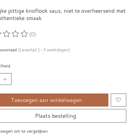
jke pittige knoflook saus, niet te overheersend met
uthentieke smaak
(0)
oordeling van dit product is
0
van de 5
voorraad
(Levertijd:1-3 werkdagen)
lheid:
Toevoegen aan winkelwagen
Plaats bestelling
oegen om te vergelijken