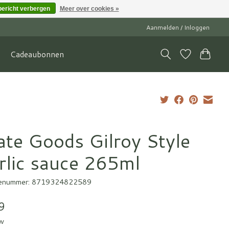
bericht verbergen
Meer over cookies »
Aanmelden / Inloggen
Cadeaubonnen
ate Goods Gilroy Style
rlic sauce 265ml
enummer: 8719324822589
9
tw