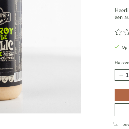
Heerli
een a
De be
Op 
Hoevee
Toev