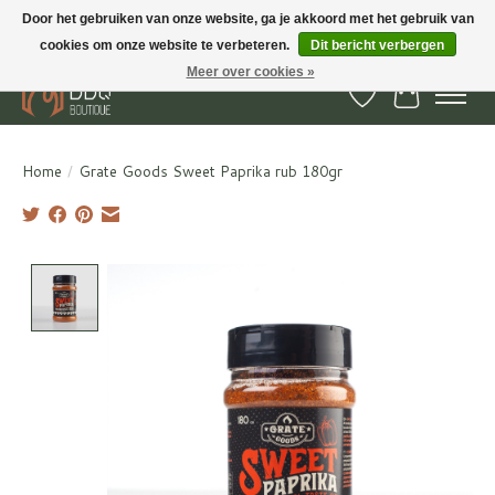
Door het gebruiken van onze website, ga je akkoord met het gebruik van
cookies om onze website te verbeteren.
Dit bericht verbergen
BBQ Boutique - Gratis verzenden en afhalen in Hedel en Kesteren
Meer over cookies »
Verlanglijst
Winkelwa
Home
/
Grate Goods Sweet Paprika rub 180gr
Product image slideshow Items