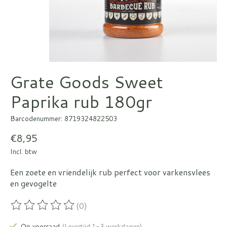
Grate Goods Sweet
Paprika rub 180gr
Barcodenummer: 8719324822503
€8,95
Incl. btw
Een zoete en vriendelijk rub perfect voor varkensvlees
en gevogelte
(0)
De beoordeling van dit product is
0
van de 5
Op voorraad
(Levertijd:1-3 werkdagen)