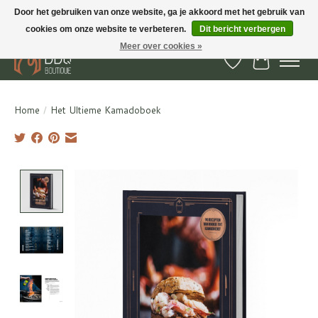
Door het gebruiken van onze website, ga je akkoord met het gebruik van
cookies om onze website te verbeteren.
Dit bericht verbergen
BBQ Boutique - Gratis verzenden en afhalen in Hedel en Kesteren
Meer over cookies »
Verlanglijst
Winkelwa
Home
/
Het Ultieme Kamadoboek
Product image slideshow Items