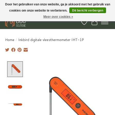
Door het gebruiken van onze website, ga je akkoord met het gebruik van
cookies om onze website te verbeteren.
Dit bericht verbergen
BBQ Boutique - Gratis verzenden en afhalen in Hedel en Kesteren
Meer over cookies »
Verlanglijst
Winkelwa
Home
/
Inkbird digitale vleesthermometer IHT-1P
Product image slideshow Items