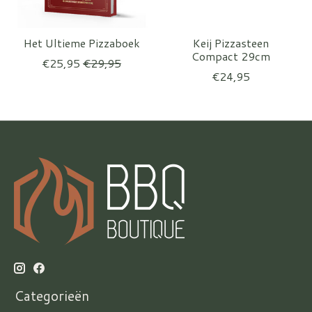
Het Ultieme Pizzaboek
Keij Pizzasteen
Compact 29cm
€25,95
€29,95
€24,95
Categorieën