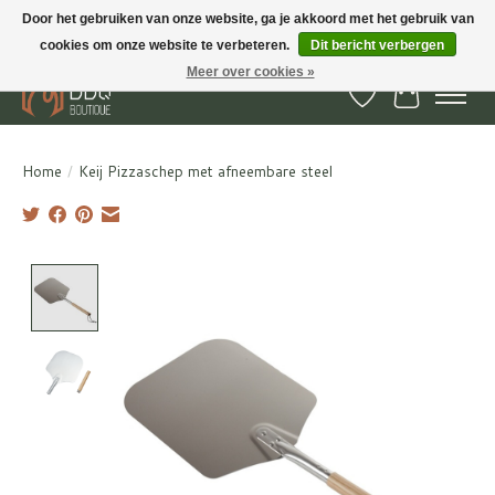
Door het gebruiken van onze website, ga je akkoord met het gebruik van
cookies om onze website te verbeteren.
Dit bericht verbergen
BBQ Boutique - Gratis verzenden en afhalen in Hedel en Kesteren
Meer over cookies »
Verlanglijst
Winkelwa
Home
/
Keij Pizzaschep met afneembare steel
Product image slideshow Items