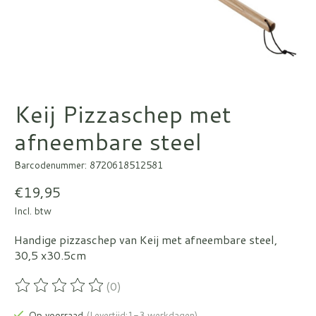
Keij Pizzaschep met
afneembare steel
Barcodenummer: 8720618512581
€19,95
Incl. btw
Handige pizzaschep van Keij met afneembare steel,
30,5 x30.5cm
(0)
De beoordeling van dit product is
0
van de 5
Op voorraad
(Levertijd:1-3 werkdagen)