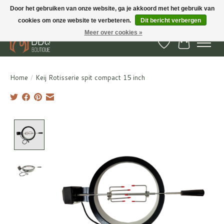
Door het gebruiken van onze website, ga je akkoord met het gebruik van
cookies om onze website te verbeteren.
Dit bericht verbergen
BBQ Boutique - Gratis verzenden en afhalen in Hedel en Kesteren
Meer over cookies »
Verlanglijst
Winkelwa
Home
/
Keij Rotisserie spit compact 15 inch
Product image slideshow Items