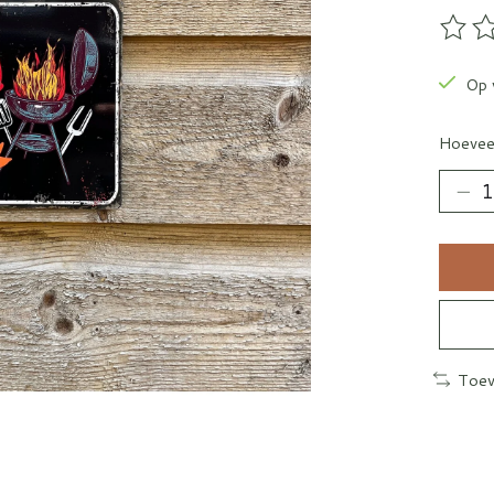
De be
Op 
Hoevee
Toev