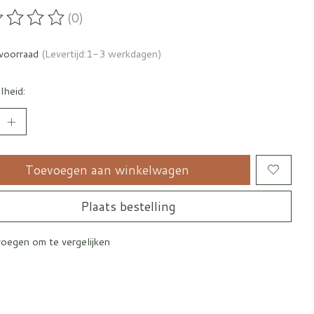
(0)
oordeling van dit product is
0
van de 5
voorraad
(Levertijd:1-3 werkdagen)
lheid:
Toevoegen aan winkelwagen
Plaats bestelling
oegen om te vergelijken