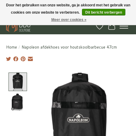
Door het gebruiken van onze website, ga je akkoord met het gebruik van
cookies om onze website te verbeteren.
Dit bericht verbergen
BBQ Boutique - Gratis verzenden en afhalen in Hedel en Kesteren
Meer over cookies »
Verlanglijst
Winkelwa
Home
/
Napoleon afdekhoes voor houtskoolbarbecue 47cm
Product image slideshow Items