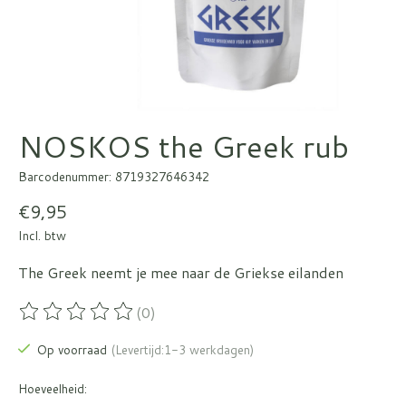
NOSKOS the Greek rub
Barcodenummer: 8719327646342
€9,95
Incl. btw
The Greek neemt je mee naar de Griekse eilanden
(0)
De beoordeling van dit product is
0
van de 5
Op voorraad
(Levertijd:1-3 werkdagen)
Hoeveelheid: