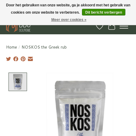
Door het gebruiken van onze website, ga je akkoord met het gebruik van
cookies om onze website te verbeteren.
Dit bericht verbergen
BBQ Boutique - Gratis verzenden en afhalen in Hedel en Kesteren
Meer over cookies »
Verlanglijst
Winkelwa
Home
/
NOSKOS the Greek rub
Product image slideshow Items