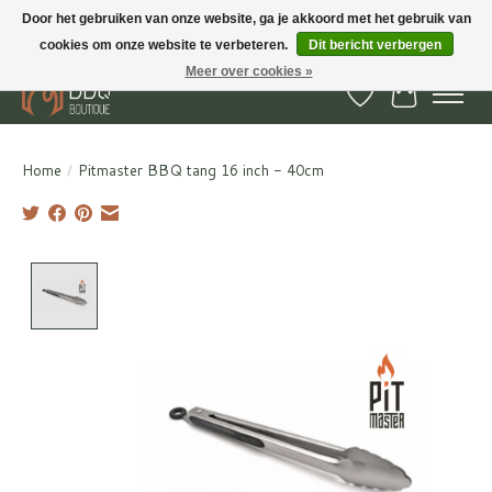
Door het gebruiken van onze website, ga je akkoord met het gebruik van
cookies om onze website te verbeteren.
Dit bericht verbergen
BBQ Boutique - Gratis verzenden en afhalen in Hedel en Kesteren
Meer over cookies »
Verlanglijst
Winkelwa
Home
/
Pitmaster BBQ tang 16 inch - 40cm
Product image slideshow Items