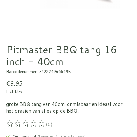
Pitmaster BBQ tang 16
inch - 40cm
Barcodenummer: 7422249666695
€9,95
Incl. btw
grote BBQ tang van 40cm, onmisbaar en ideaal voor
het draaien van alles op de BBQ.
(0)
De beoordeling van dit product is
0
van de 5
Op voorraad
(Levertijd:1-3 werkdagen)