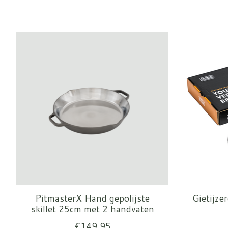
Items van productcarrousel
PitmasterX Hand gepolijste
Gietijze
skillet 25cm met 2 handvaten
€149,95