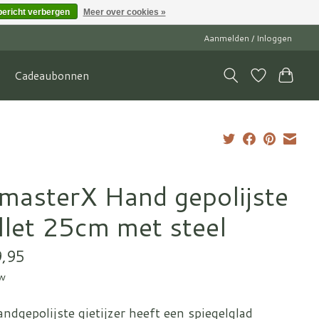
bericht verbergen
Meer over cookies »
Aanmelden / Inloggen
Cadeaubonnen
tmasterX Hand gepolijste
illet 25cm met steel
,95
tw
ndgepolijste gietijzer heeft een spiegelglad