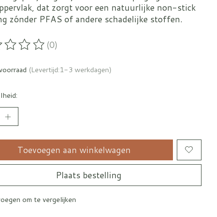
pervlak, dat zorgt voor een natuurlijke non-stick
ng zónder PFAS of andere schadelijke stoffen.
(0)
oordeling van dit product is
0
van de 5
voorraad
(Levertijd:1-3 werkdagen)
lheid:
Toevoegen aan winkelwagen
Plaats bestelling
oegen om te vergelijken