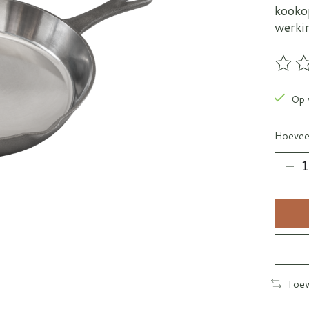
kookop
werki
De be
Op 
Hoevee
Toev