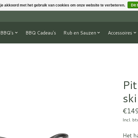
 je akkoord met het gebruik van cookies om onze website te verbeteren.
Dit 
BBQ's
BBQ Cadeau's
Rub en Sauzen
Accessoires
Pi
sk
€149
Incl. b
Het ha