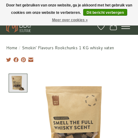
Door het gebruiken van onze website, ga je akkoord met het gebruik van
cookies om onze website te verbeteren.
Dit bericht verbergen
BBQ Boutique - Gratis verzenden en afhalen in Hedel en Kesteren
Meer over cookies »
Verlanglijst
Winkelwa
Home
/
Smokin' Flavours Rookchunks 1 KG whisky vaten
Product image slideshow Items