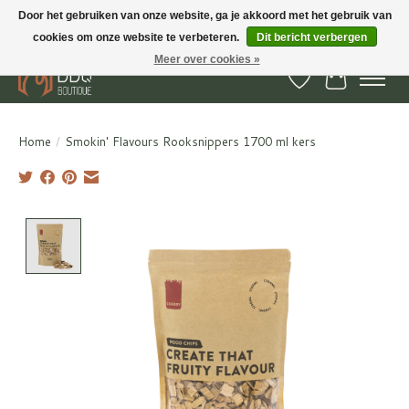
Door het gebruiken van onze website, ga je akkoord met het gebruik van
cookies om onze website te verbeteren.
Dit bericht verbergen
BBQ Boutique - Gratis verzenden en afhalen in Hedel en Kesteren
Meer over cookies »
Verlanglijst
Winkelwa
Home
/
Smokin' Flavours Rooksnippers 1700 ml kers
Product image slideshow Items