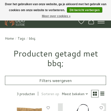
Door het gebruiken van onze website, ga je akkoord met het gebruik van
cookies om onze website te verbeteren.
Dit bericht verbergen
BBQ Boutique - Gratis verzenden en afhalen in Hedel en Kesteren
Meer over cookies »
Verlanglijst
Winkelwa
Home
/
Tags
/
bbq;
Producten getagd met
bbq;
Filters weergeven
3 producten
Sorteren op
Meest bekeken