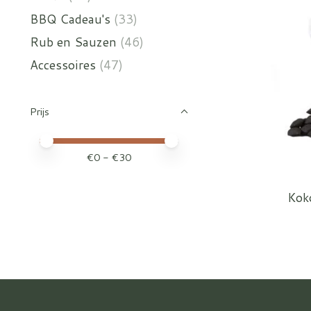
BBQ Cadeau's
(33)
Rub en Sauzen
(46)
Accessoires
(47)
Prijs
Minimale prijswaarde
Price maximum value
€
0
- €
30
Kok