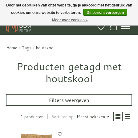
Door het gebruiken van onze website, ga je akkoord met het gebruik van
cookies om onze website te verbeteren.
Dit bericht verbergen
BBQ Boutique - Gratis verzenden en afhalen in Hedel en Kesteren
Meer over cookies »
Verlanglijst
Winkelwa
Home
/
Tags
/
houtskool
Producten getagd met
houtskool
Filters weergeven
1 producten
Sorteren op
Meest bekeken