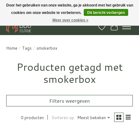
Door het gebruiken van onze website, ga je akkoord met het gebruik van
cookies om onze website te verbeteren.
Dit bericht verbergen
BBQ Boutique - Gratis verzenden en afhalen in Hedel en Kesteren
Meer over cookies »
Verlanglijst
Winkelwa
Home
/
Tags
/
smokerbox
Producten getagd met
smokerbox
Filters weergeven
0 producten
Sorteren op
Meest bekeken