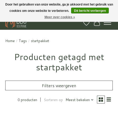
Door het gebruiken van onze website, ga je akkoord met het gebruik van
cookies om onze website te verbeteren.
Dit bericht verbergen
BBQ Boutique - Gratis verzenden en afhalen in Hedel en Kesteren
Meer over cookies »
Verlanglijst
Winkelwa
Home
/
Tags
/
startpakket
Producten getagd met
startpakket
Filters weergeven
0 producten
Sorteren op
Meest bekeken