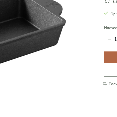
De be
Op 
Hoevee
Toev