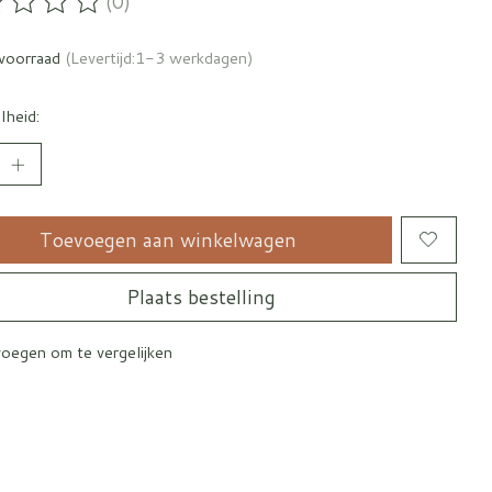
(0)
oordeling van dit product is
0
van de 5
voorraad
(Levertijd:1-3 werkdagen)
lheid:
Toevoegen aan winkelwagen
Plaats bestelling
oegen om te vergelijken