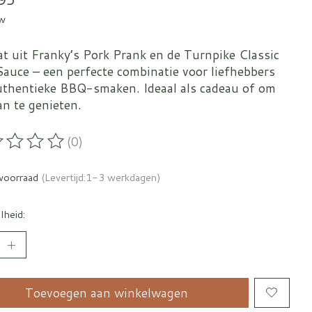
tw
at uit Franky’s Pork Prank en de Turnpike Classic
auce – een perfecte combinatie voor liefhebbers
uthentieke BBQ-smaken. Ideaal als cadeau of om
an te genieten.
(0)
oordeling van dit product is
0
van de 5
voorraad
(Levertijd:1-3 werkdagen)
lheid:
Toevoegen aan winkelwagen