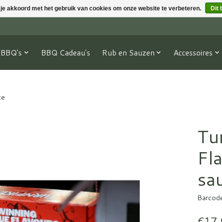
 je akkoord met het gebruik van cookies om onze website te verbeteren.
Dit 
BBQ's
BBQ Cadeau's
Rub en Sauzen
Accessoires
ce
Tu
Fl
sa
Barcod
€17,