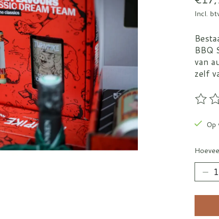
Incl. b
Besta
BBQ S
van a
zelf v
De be
Op 
Hoevee