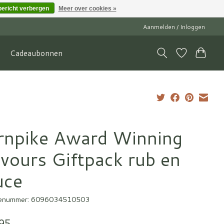
bericht verbergen
Meer over cookies »
Aanmelden / Inloggen
Cadeaubonnen
rnpike Award Winning
avours Giftpack rub en
uce
enummer: 6096034510503
95