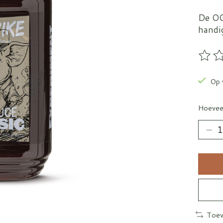
De OG
handi
De be
Op 
Hoevee
Toev