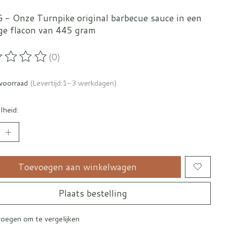
 - Onze Turnpike original barbecue sauce in een
ge flacon van 445 gram
(0)
oordeling van dit product is
0
van de 5
voorraad
(Levertijd:1-3 werkdagen)
lheid:
Toevoegen aan winkelwagen
Plaats bestelling
oegen om te vergelijken