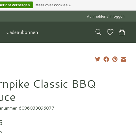
bericht verbergen
Meer over cookies »
Aanmelden / Inloggen
Cadeaubonnen
rnpike Classic BBQ
uce
enummer: 6096033096077
5
tw