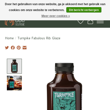
Door het gebruiken van onze website, ga je akkoord met het gebruik van
cookies om onze website te verbeteren.
Dit bericht verbergen
BBQ Boutique - Gratis verzenden en afhalen in Hedel en Kesteren
Meer over cookies »
Verlanglijst
Winkelwa
Home
/
Turnpike Fabulous Rib Glaze
Product image slideshow Items