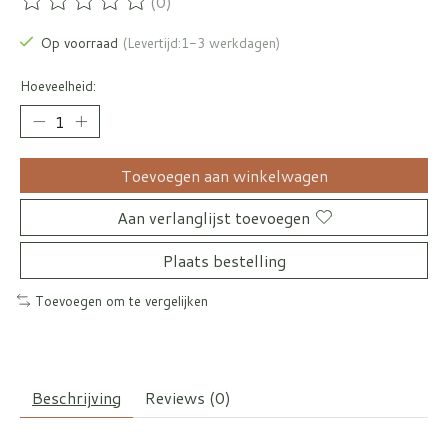
(0)
De beoordeling van dit product is
0
van de 5
Op voorraad
(Levertijd:1-3 werkdagen)
Hoeveelheid:
Toevoegen aan winkelwagen
Aan verlanglijst toevoegen
Plaats bestelling
Toevoegen om te vergelijken
Beschrijving
Reviews (0)