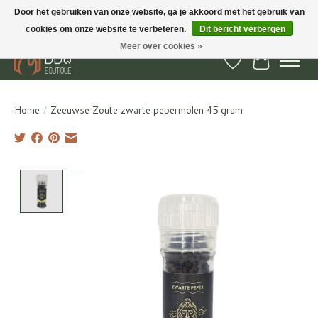
Door het gebruiken van onze website, ga je akkoord met het gebruik van
cookies om onze website te verbeteren.
Dit bericht verbergen
BBQ Boutique - Gratis verzenden en afhalen in Hedel en Kesteren
Meer over cookies »
Verlanglijst
Winkelwa
Home
/
Zeeuwse Zoute zwarte pepermolen 45 gram
Product image slideshow Items