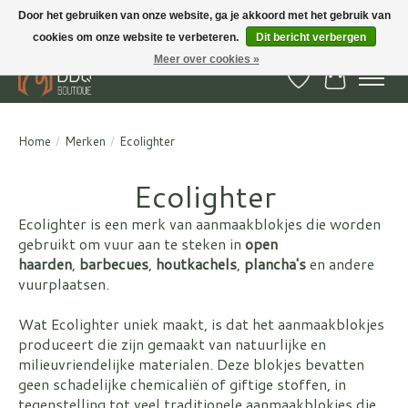
Door het gebruiken van onze website, ga je akkoord met het gebruik van
cookies om onze website te verbeteren.
Dit bericht verbergen
BBQ Boutique - Gratis verzenden en afhalen in Hedel en Kesteren
Meer over cookies »
Verlanglijst
Winkelwa
Home
/
Merken
/
Ecolighter
Ecolighter
Ecolighter is een merk van aanmaakblokjes die worden
gebruikt om vuur aan te steken in
open
haarden
,
barbecues
,
houtkachels
,
plancha's
en andere
vuurplaatsen.
Wat Ecolighter uniek maakt, is dat het aanmaakblokjes
produceert die zijn gemaakt van natuurlijke en
milieuvriendelijke materialen. Deze blokjes bevatten
geen schadelijke chemicaliën of giftige stoffen, in
tegenstelling tot veel traditionele aanmaakblokjes die