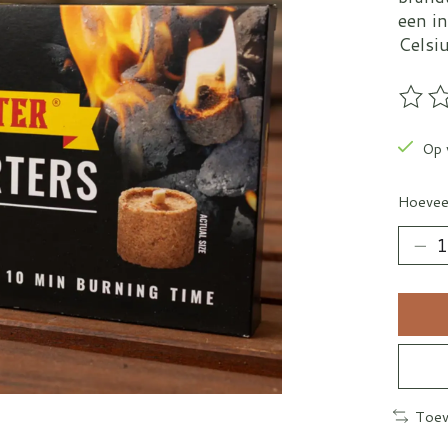
een i
Celsiu
De be
Op 
Hoevee
Toev