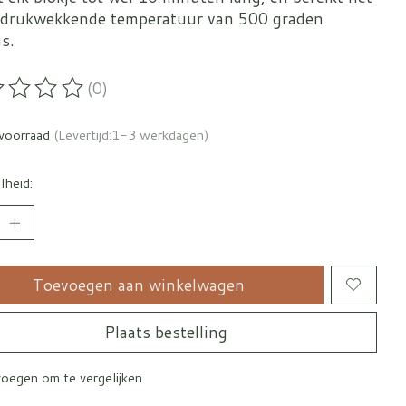
ndrukwekkende temperatuur van 500 graden
s.
(0)
oordeling van dit product is
0
van de 5
voorraad
(Levertijd:1-3 werkdagen)
lheid:
Toevoegen aan winkelwagen
Plaats bestelling
oegen om te vergelijken