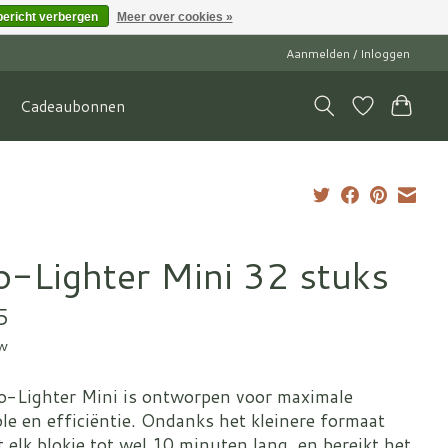
bericht verbergen
Meer over cookies »
Aanmelden / Inloggen
Cadeaubonnen
o-Lighter Mini 32 stuks
5
tw
o-Lighter Mini is ontworpen voor maximale
le en efficiëntie. Ondanks het kleinere formaat
 elk blokje tot wel 10 minuten lang, en bereikt het