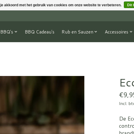
 je akkoord met het gebruik van cookies om onze website te verbeteren.
Dit 
BBQ's
BBQ Cadeau's
Rub en Sauzen
Accessoires
Ec
€9,9
Incl. b
De Ec
contro
brandt