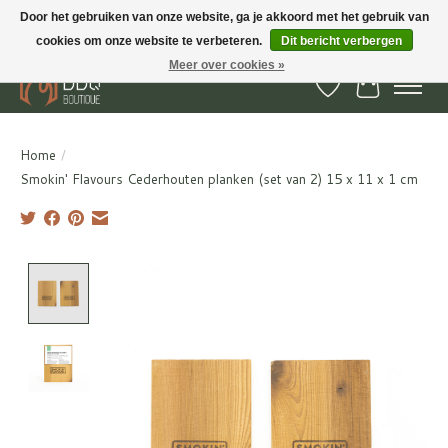
Door het gebruiken van onze website, ga je akkoord met het gebruik van
cookies om onze website te verbeteren.
Dit bericht verbergen
BBQ Boutique - Gratis verzenden en afhalen in Hedel en Kesteren
Meer over cookies »
Verlanglijst
Winkelwa
Home
/
Smokin' Flavours Cederhouten planken (set van 2) 15 x 11 x 1 cm
Product image slideshow Items