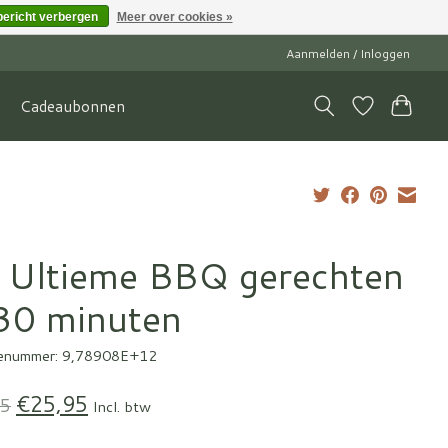
bericht verbergen
Meer over cookies »
Aanmelden / Inloggen
Cadeaubonnen
 Ultieme BBQ gerechten
 30 minuten
enummer: 9,78908E+12
€25,95
95
Incl. btw