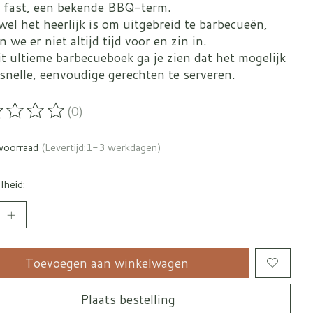
 fast, een bekende BBQ-term.
el het heerlijk is om uitgebreid te barbecueën,
 we er niet altijd tijd voor en zin in.
t ultieme barbecueboek ga je zien dat het mogelijk
snelle, eenvoudige gerechten te serveren.
(0)
oordeling van dit product is
0
van de 5
voorraad
(Levertijd:1-3 werkdagen)
lheid:
Toevoegen aan winkelwagen
Plaats bestelling