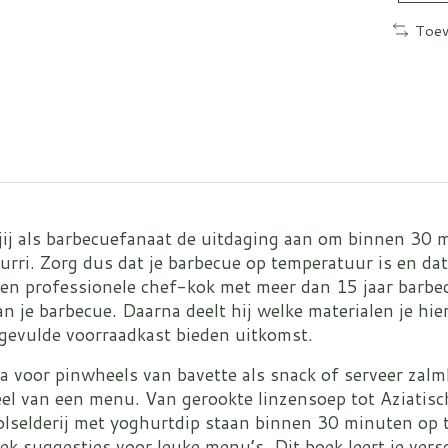
Toev
 als barbecuefanaat de uitdaging aan om binnen 30 min
rri. Zorg dus dat je barbecue op temperatuur is en dat 
en professionele chef-kok met meer dan 15 jaar barbecu
an je barbecue. Daarna deelt hij welke materialen je h
gevulde voorraadkast bieden uitkomst.
 Ga voor pinwheels van bavette als snack of serveer za
deel van een menu. Van gerookte linzensoep tot Aziatis
olselderij met yoghurtdip staan binnen 30 minuten op t
ek suggesties voor leuke menu’s. Dit boek leert je ver