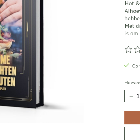
Hot &
Alhoew
hebben
Met di
is om 
De be
Op 
Hoevee