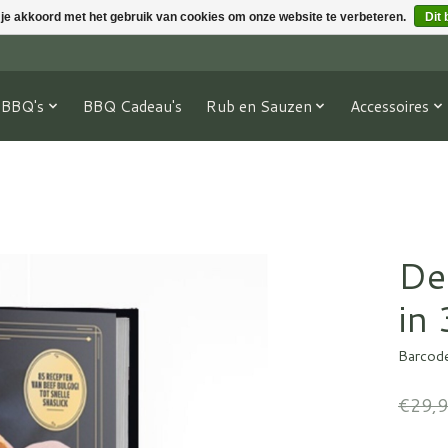
 je akkoord met het gebruik van cookies om onze website te verbeteren.
Dit 
BBQ's
BBQ Cadeau's
Rub en Sauzen
Accessoires
De
in
Barcod
€29,