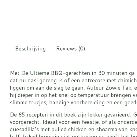
Beschrijving
Reviews (0)
Met De Ultieme BBQ-gerechten in 30 minuten ga jij
dat nu nasi goreng is of een entrecote met chimichu
liggen om aan de slag te gaan. Auteur Zowie Tak, e
hij dieper in op het snel op temperatuur brengen v
slimme trucjes, handige voorbereiding en een goed
De 85 recepten in dit boek zijn lekker gevarieerd.
voorgerecht. Ideaal voor een feestje, of als onder
quesadilla’s met pulled chicken en shoarma van kn
half-baked brownie niet ontbreken en geeft het bo