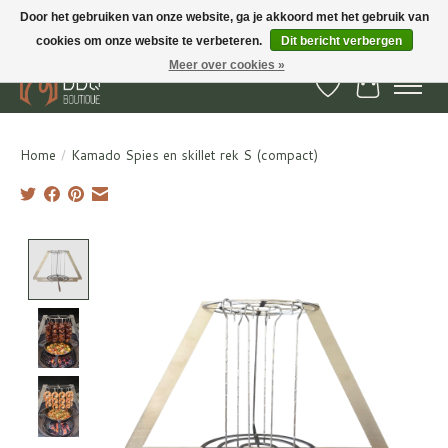
Door het gebruiken van onze website, ga je akkoord met het gebruik van
cookies om onze website te verbeteren.
Dit bericht verbergen
BBQ Boutique - Gratis verzenden en afhalen in Hedel en Kesteren
Meer over cookies »
Verlanglijst
Winkelwa
Home
/
Kamado Spies en skillet rek S (compact)
Product image slideshow Items