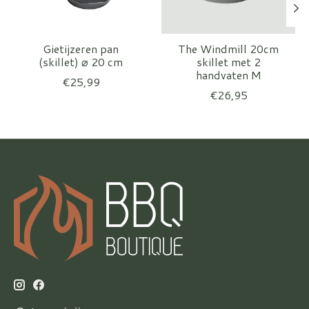
Gietijzeren pan
The Windmill 20cm
(skillet) ⌀ 20 cm
skillet met 2
handvaten M
€25,99
€26,95