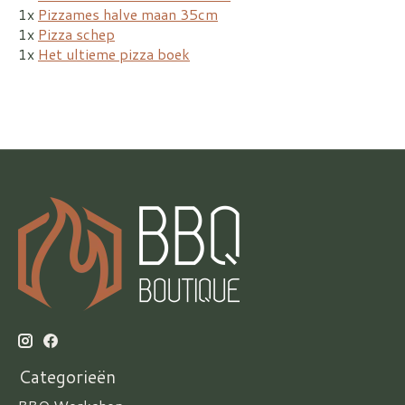
1x
Pizzames halve maan 35cm
1x
Pizza schep
1x
Het ultieme pizza boek
Categorieën