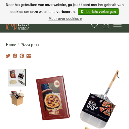
Door het gebruiken van onze website, ga je akkoord met het gebruik van
cookies om onze website te verbeteren.
Dit bericht verbergen
BBQ Boutique - Gratis verzenden en afhalen in Hedel en Kesteren
Meer over cookies »
Verlanglijst
Winkelwa
Home
/
Pizza pakket
Product image slideshow Items